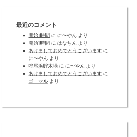
最近のコメント
開始1時間
に
に〜やん
より
開始1時間
に
はなちん
より
あけましておめでとうございます
に
に〜やん
より
鳴尾浜貯木場
に
に〜やん
より
あけましておめでとうございます
に
ゴーマル
より