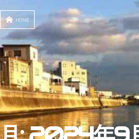
Skip
to
content
HOME
月:
2024年9