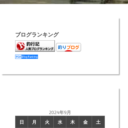
ブログランキング
2024年9月
日
月
火
水
木
金
土