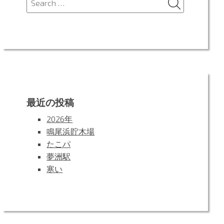
for:
最近の投稿
2026年
鳴尾浜貯木場
たこパ
夢洲駅
寒い